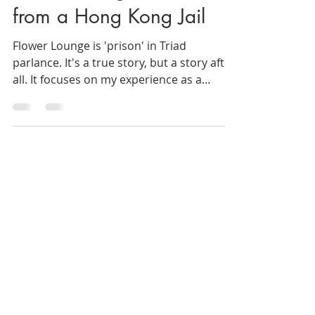
Flower Lounge -- Diaries
from a Hong Kong Jail
Flower Lounge is 'prison' in Triad
parlance. It's a true story, but a story after
all. It focuses on my experience as a
prisoner from the moment of conviction
to eventual discharge & how I responded
to the abrupt transition physically and
emotionally. I've also shared selected
stories of the inmates and guards, as well
as some lighthearted moments. Flower
Lounge made me rethink the judiciary
traditions from a different angle, and the
delusive nature of freedom and justice.