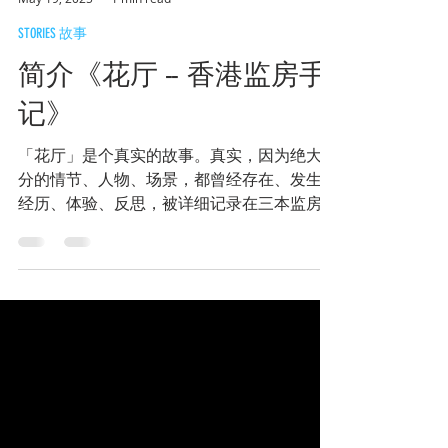
谭炳昌
May 19, 2025
1 min read
STORIES 故事
简介《花厅 -- 香港监房手
记》
「花厅」是个真实的故事。真实，因为绝大部
分的情节、人物、场景，都曾经存在、发生、
经历、体验、反思，被详细记录在三本监房日
记，但仍然只不过是个故事。 「花厅」写的
虽然是亲身经验，有很高的自传成分，却终归
只不过是个故事。「真实」的人生只能凭借
「故事」来充分表达；只有故事才可以重组碎
片，连贯所见、所闻、所思、所感，调节焦
距，将模糊的细节清晰，将幻有幻无的「现
实」显影定形。反正「真作假时假亦真」，更