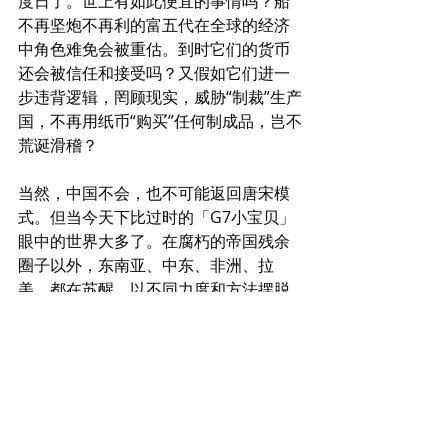
度日了。世上有如此便宜的事情吗？船
不再坚炮不再利的富五代在全球的经济
中角色难免会被重估。到时它们的货币
还会被信任和接受吗？又假如它们进一
步违背逻辑，罔顾现实，威胁“制裁”生产
国，不再用纸币“购买”任何制成品，岂不
荒诞滑稽？
当然，中国不会，也不可能返回唐宋模
式。但当今天下比过时的「G7小宝贝」
眼中的世界大多了。在腐朽的帝国残余
圈子以外，东南亚、中东、非洲、拉
美，都在苏醒，以不同力度和方法摆脱
殖民时代所遗留的噩梦和心理阴影。这
些地区也恰好是有用原材料和人力资源
的来源地，有巨大潜力在新秩序中承担
相应的国际分工。