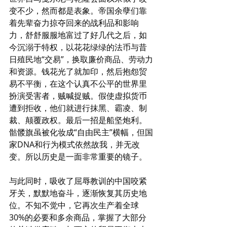
变不少，然而都是表象。帝国余孽们靠
着先辈奋力掠夺回来的战利品和影响
力，舒舒服服地富过了好几代之后，如
今沉溺于特权，以花花绿绿的法币与昔
日殖民地“交易”，换取廉价商品、劳动力
和资源。钱花光了就加印，然后抱怨贸
易不平衡，在这个认真不公平的世界里
扮演受害者，贼喊捉贼。假使虚拟货币
遭到拒收，他们就进行抹黑、霸凌、制
裁、颠覆政权。最后一招是船坚炮利。
骷髅旗虽被化妆成“自由民主”横幅，但国
家DNA和行为模式依然故我，并无改
变。所以历史是一面非常重要的镜子。
与此同时，吸收了屈辱教训的中国咬紧
牙关，默默地奋斗，逐渐恢复其历史地
位。不知不觉中，它再次生产着全球
30%的必要和多余商品，掌握了大部分