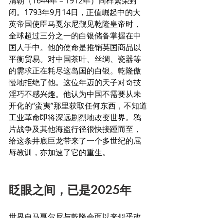
清朝（1644年 – 1912年）同样繁荣封
闭。1793年9月14日，正值崛起中的大
英帝国使臣马戛尔尼觐见乾隆皇帝时，
全球超过三分之一的白银储备掌握在中
国人手中。他的使命是推销英国商品以
平衡贸易。对中国茶叶、丝绸、瓷器等
的需求正在耗尽这岛国的白银。乾隆傲
慢地拒绝了他。这位年迈的天子对奇技
淫巧不感兴趣。他认为中国不需要从未
开化的“蛮夷”那里获取任何东西，不知道
工业革命即将深远剧烈地改变世界。鸦
片战争及其他海盗行径很快接踵而至，
给这条井底巨龙带来了一个多世纪的屈
辱教训，亦加速了它的重生。
眨眼之间，已是2025年
世界自马戛尔尼与乾隆会面以来似乎改