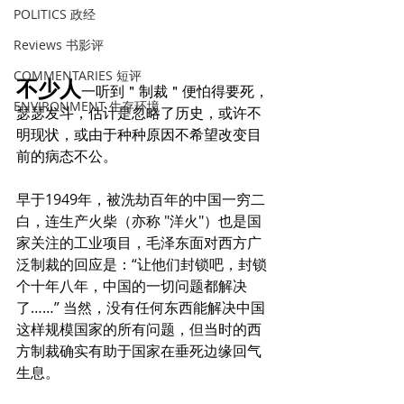
POLITICS 政经
Reviews 书影评
COMMENTARIES 短评
不少人
一听到＂制裁＂便怕得要死，
ENVIRONMENT 生存环境
瑟瑟发斗，估计是忽略了历史，或许不
明现状，或由于种种原因不希望改变目
前的病态不公。
早于1949年，被洗劫百年的中国一穷二
白，连生产火柴（亦称 "洋火"）也是国
家关注的工业项目，毛泽东面对西方广
泛制裁的回应是：“让他们封锁吧，封锁
个十年八年，中国的一切问题都解决
了……” 当然，没有任何东西能解决中国
这样规模国家的所有问题，但当时的西
方制裁确实有助于国家在垂死边缘回气
生息。