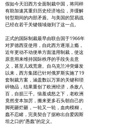
假如今天旧西方全面制裁中国，将同样
有助加速其重归历史经济地位，并缓解
转型期间的内部矛盾。与美国的贸易战
已经在若干关键领域做到了这一点。
正式的国际制裁最早由联合国于1966年
对罗德西亚使用，自此西方逐渐上瘾，
近年更动不动便单方面滥用制裁，使这
原意用来维持国际秩序的手段失去意
义，甚至儿戏荒唐。自乌克兰冲突爆发
以来，西方集团已针对俄罗斯实施了19
套制裁方案，涵盖数以万算的关键和琐
碎物品，结果重创了欧洲经济，杀敌八
百，自损三千。恼羞成怒之下，老欧洲
竟然变本加厉，搬来更多石头朝自己的
脚死砸烂砸，一轮又一轮，血肉模糊，
蠢不忍睹，完美契合了据称出自爱因斯
坦之口的“愚蠢”的定义。