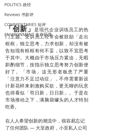
POLITICS 政经
Reviews 书影评
COMMENTARIES 短评
「创新」
是现代企业训练员工的热
ENVIRONMENT 生存环境
门主题。受训员工经常会被鼓励「走出
框框」独立思考，力求创新，却没有被
告知现有框框有何不妥，以致不宜思考
于其中。大概由于市场压力紧迫，无暇
斟酌细节，按指示独立思考努力创新便
好了。「市场」这无形老板患了严重
「注意力不足过动症」，不停需要新设
计新花样来刺激购买欲，更无聊的玩意
也得看似「苟日新，日日新」。于是在
市场推动之下，满脑袋噱头的人才特别
吃香。
在人人希望创新的潮流中，很容易忘记
了任何团队 — 大至政府，小至私人公司 