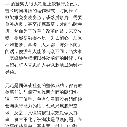
— 的凝聚力很大程度上依赖行之已久，
曾经时间考验的运作模式。时间长了，
框架难免变质变形，或落后形势，需要
修补改良，甚至彻底革新，才能与时并
进。然而为了改革而改革的话，未立先
破，很容易动摇本质，失去初心，后果
不难想象。再者，人人都「与众不同」
的话，便没有人能够与众不同；当大家
一窝蜂地往框框以外动脑筋的时候，独
自留在框内苦思的人会讽刺地成为独特
异类。
无论是团体或社会的整体成功，都有赖
创新前进与保守实践两方面的阴阳协
调，不宜偏重。单有创意而没有组织经
验与执行能力的话，创意只属臆想空
谈。反之，只懂得按祖宗规矩做人办
事，食古不化，被淘汰是早晚问题。在
这平衡格局中，新主意一般出自少数