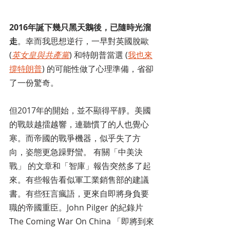
2016年誕下幾只黑天鵝後，已隨時光溜
走
。幸而我思想逆行，一早對英國脫歐 
(
英女皇與共產黨
) 和特朗普當選 (
我也來
撐特朗普
) 的可能性做了心理準備，省卻
了一份驚奇。
但2017年的開始，並不顯得平靜。美國
的戰鼓越擂越響，連聽慣了的人也覺心
寒。而帝國的戰爭機器，似乎失了方
向，姿態更急躁野蠻。 有關「中美決
戰」 的文章和「智庫」報告突然多了起
來。有些報告看似軍工業銷售部的建議
書。有些狂言瘋語，更來自即將身負要
職的帝國重臣。John Pilger 的紀錄片 
The Coming War On China 「即將到來