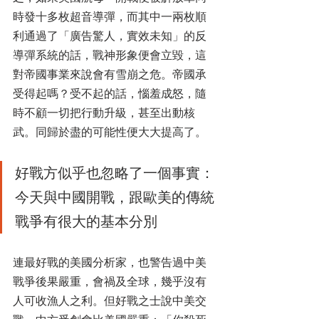
時發十多枚超音導彈，而其中一兩枚順
利通過了「廣告驚人，實效未知」的反
導彈系統的話，戰神形象便會立毀，這
對帝國事業來說會有雪崩之危。帝國承
受得起嗎？受不起的話，惱羞成怒，隨
時不顧一切把行動升級，甚至出動核
武。同歸於盡的可能性便大大提高了。 
好戰方似乎也忽略了一個事實：
今天與中國開戰，跟歐美的傳統
戰爭有很大的基本分別
連最好戰的美國分析家，也警告過中美
戰爭後果嚴重，會禍及全球，幾乎沒有
人可收漁人之利。但好戰之士說中美交