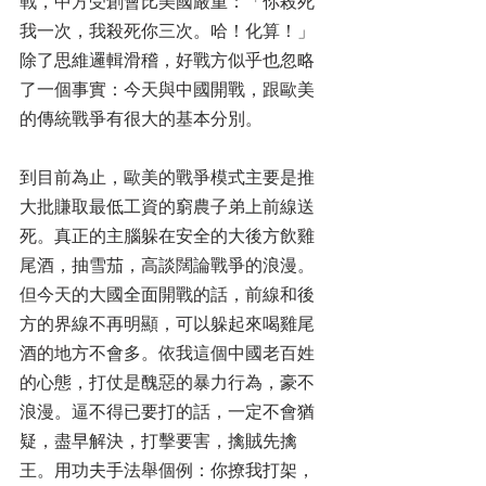
戰，中方受創會比美國嚴重：「你殺死
我一次，我殺死你三次。哈！化算！」 
除了思維邏輯滑稽，好戰方似乎也忽略
了一個事實：今天與中國開戰，跟歐美
的傳統戰爭有很大的基本分別。 
到目前為止，歐美的戰爭模式主要是推
大批賺取最低工資的窮農子弟上前線送
死。真正的主腦躲在安全的大後方飲雞
尾酒，抽雪茄，高談闊論戰爭的浪漫。
但今天的大國全面開戰的話，前線和後
方的界線不再明顯，可以躲起來喝雞尾
酒的地方不會多。依我這個中國老百姓
的心態，打仗是醜惡的暴力行為，豪不
浪漫。逼不得已要打的話，一定不會猶
疑，盡早解決，打擊要害，擒賊先擒
王。用功夫手法舉個例：你撩我打架，