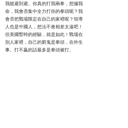
我能避則避。你真的打我兩拳，想攞我
命，我會否集中全力打你的拳頭呢？我
會否把戰場限定在自己的家裡呢？領導
人也是中國人，想法不會相差太遠吧！ 
但美國暫時的經驗，就是如此！戰場在
別人家裡，自己的窮鬼是拳頭，在外生
事。打不贏的話最多是拳頭被打。
但中國的還擊目標，不應該是為了兩餐
當兵的窮人。要真打的話，美國本土跟
關島的基地同樣是前線。華盛頓，華爾
街，五角大夏，軍工業中心等是真凶主
謀。從戰略和道義看都更值得攻擊。經
常鼓吹戰爭的宣傳喉舌，紐約和華盛頓
的「自由傳媒」等，將不會一如以往地
安坐辦公室宣傳吶喊，推波助瀾。因為
他們的辦公室可能已經被導彈打了個稀