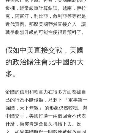
在美國正處下風。再者，美國由於信心
爆棚，經常嚴重計算錯誤。越南，伊拉
克，阿富汗，利比亞，敘利亞等等都是
近代實例。那麼美國莽然直接介入，讓
戰爭劇烈升級的可能性便很難預料了。 
假如中美直接交戰，美國
的政治賭注會比中國的大
多。
帝國的信用和軟實力在很多方面都被自
己的行為不斷侵蝕，只剩下 「軍事第一
強國，天下無敵」 的形象仍然較穩。與
中國交手，美國打勝一兩個回合不代表
什麼，衝突肯定會長久持續下去。反
之，如果美國航母一開戰便被解放軍同