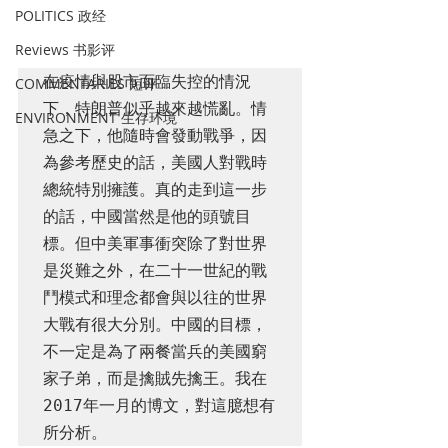
POLITICS 政经
Reviews 书影评
在疫情與股市面臨失控的情況
COMMENTARIES 短评
下，特朗普似乎越來越慌亂。情
ENVIRONMENT 生存环境
急之下，他隨時會發動戰爭，因
為參考歷史的話，美國人對戰時
總統特別擁護。真的走到這一步
的話，中國當然是他的頭號目
標。但中美軍事衝突除了對世界
是災難之外，在二十一世紀的戰
鬥模式和理念都會與以往的世界
大戰有很大分別。中國的目標，
不一定是為了兩餐當兵的美國窮
家子弟，而是擒賊先擒王。我在
2017年一月的博文，對這臆想有
所分析。