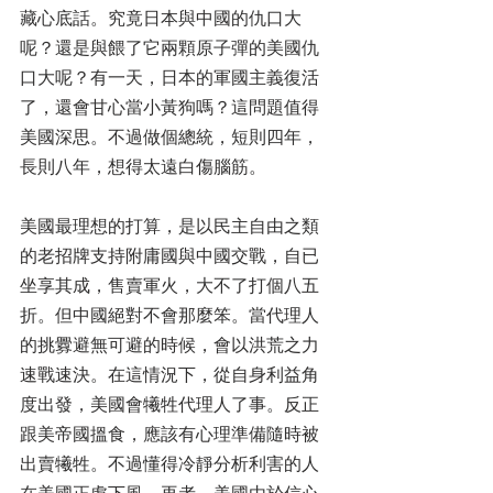
藏心底話。究竟日本與中國的仇口大
呢？還是與餵了它兩顆原子彈的美國仇
口大呢？有一天，日本的軍國主義復活
了，還會甘心當小黃狗嗎？這問題值得
美國深思。不過做個總統，短則四年，
長則八年，想得太遠白傷腦筋。 
美國最理想的打算，是以民主自由之類
的老招牌支持附庸國與中國交戰，自已
坐享其成，售賣軍火，大不了打個八五
折。但中國絕對不會那麼笨。當代理人
的挑釁避無可避的時候，會以洪荒之力
速戰速決。在這情況下，從自身利益角
度出發，美國會犧牲代理人了事。反正
跟美帝國搵食，應該有心理準備隨時被
出賣犧牲。不過懂得冷靜分析利害的人