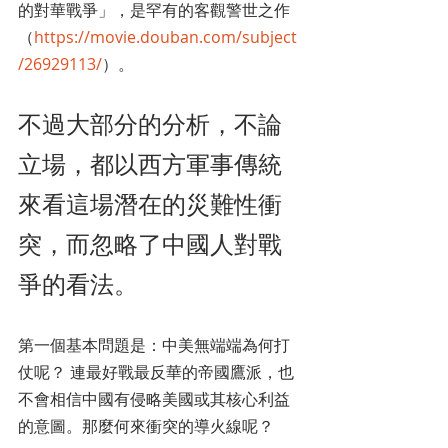
的對華戰爭」，是罕有的客觀警世之作
（
https://movie.douban.com/subject
/26929113/
）。
不過大部分的分析，不論
立場，都以西方軍事傳統
來看這場潛在的災難性衝
突，而忽略了中國人對戰
爭的看法。 
第一個基本問題是：中美無端端為何打
仗呢？ 連最好戰最反華的帝國鷹派，也
不會相信中國有侵略美國或其核心利益
的意圖。那麼何來衝突的導火線呢？