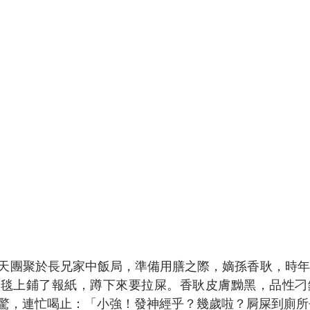
天團聚於長兄家中飯局，準備用膳之際，嫡孫香耿，時年
地毯上鋪了報紙，蹲下來要拉屎。香耿皮膚黝黑，品性刁
驚，連忙喝止：「小強！發神經乎？幾歲啦？屙屎到廁所去