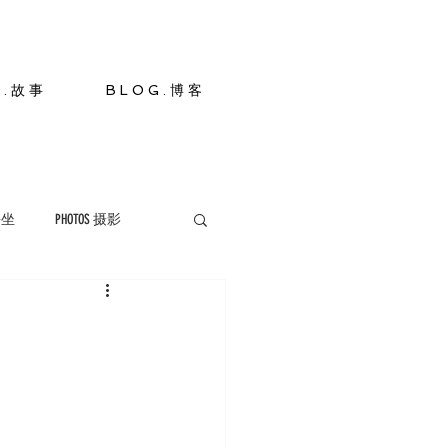
S . 故 事
B L O G . 博 客
 静坐
PHOTOS 摄影