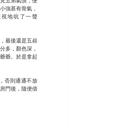
見五弟氣憤，便
小強甚有骨氣，
視地吭了一聲 
，最後還是五叔
分多，顏色深，
爺爺。於是拿起
，否則通通不放
房門後，隨便借