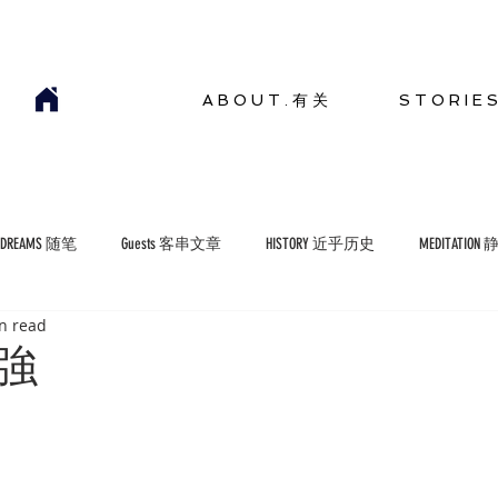
A B O U T . 有 关
S T O R I E 
YDREAMS 随笔
Guests 客串文章
HISTORY 近乎历史
MEDITATION
n read
COMMENTARIES 短评
ENVIRONMENT 生存环境
強