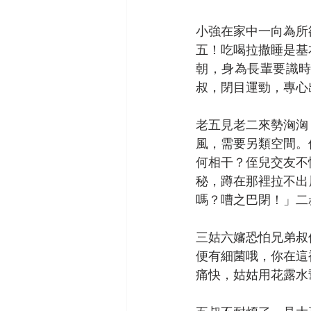
小強在家中一向為所
五！吃喝拉撒睡是基
朝，身為長輩要識
叔，閉目運勁，專心
老五見老二來勢洶洶
風，需要另類空間。
何相干？侄兒交友不
秘，蹲在那裡拉不出屎
嗎？嘈之巴閉！」二叔連
三姑六嬸恐怕兄弟叔
便有細菌哦，你在這
痛快，姑姑用花露水