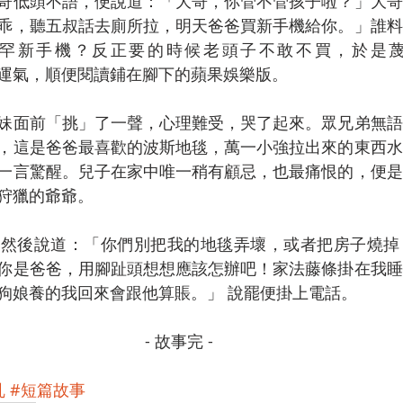
哥低頭不語，便說道：「大哥，你管不管孩子啦？」大哥
乖，聽五叔話去廁所拉，明天爸爸買新手機給你。」誰料
罕新手機？反正要的時候老頭子不敢不買，於是蔑
運氣，順便閱讀鋪在腳下的蘋果娛樂版。
妹面前「挑」了一聲，心理難受，哭了起來。眾兄弟無語
，這是爸爸最喜歡的波斯地毯，萬一小強拉出來的東西水
一言驚醒。兒子在家中唯一稍有顧忌，也最痛恨的，便是
狩獵的爺爺。
，然後說道：「你們別把我的地毯弄壞，或者把房子燒掉
你是爸爸，用腳趾頭想想應該怎辦吧！家法藤條掛在我睡
狗娘養的我回來會跟他算賬。」 說罷便掛上電話。
- 故事完 -  
乱
#短篇故事