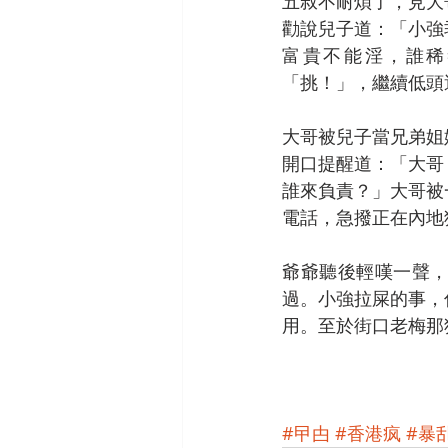
五叔不耐煩了，見大
勸說兒子道：「小強
富貴不能淫，誰稀
「挑！」，繼續低頭
大哥被兒子當兄弟姐
開口提醒道：「大哥
誰來負責？」大哥被
電話，急撥正在內地
爺爺聽後輕嘆一聲
過。小強拉屎的事，
用。至於街口老梅那
#曱甴
#香港疯
#暴