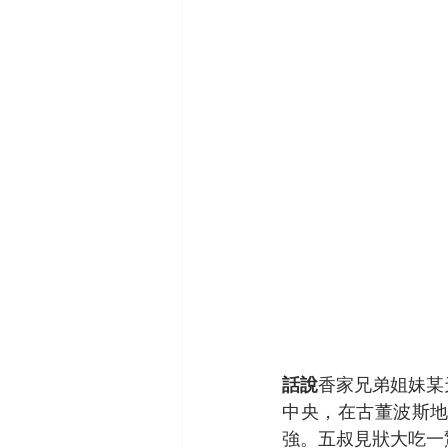
話說
香家兄弟姐妹某
中央，在古董波斯
強。五叔見狀大吃一