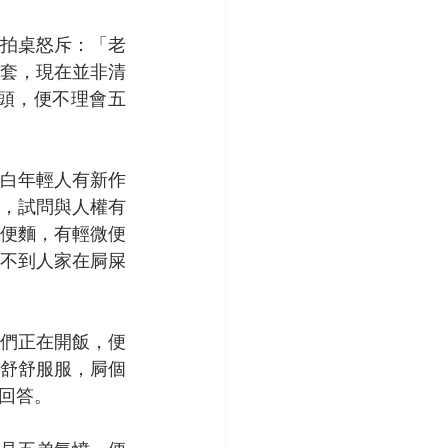
拍桌怒斥：「老
套，現在並非清
頭，便不理會五
白年輕人有新作
，試問與人權有
便麵，有輕微便
！看不到人家在屙屎
們正在開飯，便
舒舒服服，屙個
回答。