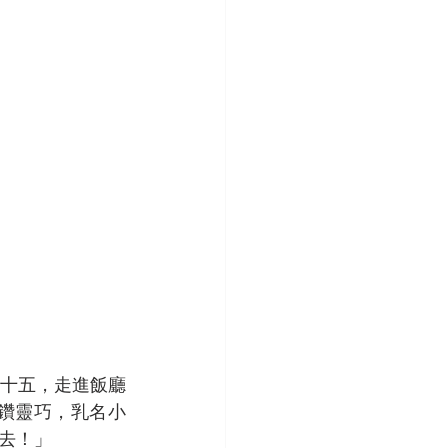
十五，走進飯廳
鑽靈巧，乳名小
！」  