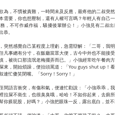
欲為，不慣被責難，一時間未及反應，最疼他的二叔突然
本需要，你也想壓制，還有人權可言嗎？年輕人有自己一
時務，不可作威作福，騷擾後輩辦公！」小強見有二叔出
出恭。
，突然感覺自己某程度上理虧，急需辯解：「二哥，我明
但凡事總有分寸，在飯廳當眾大便，古今中外也不能接受
慎，被街口那流氓老梅擺弄而已。」小強經常吃午餐肉方
來，開始煩躁，便抬頭罵道：「You guys shut up
忙傻笑閉嘴。「Sorry！Sorry！」
侄間語言衝突，有傷和氣，便連忙勸說：「小強乖乖，我
裡拉屎不衛生，也很臭臭哦，哈哈！不如你起來，去廁所
幫你搽屁股，好嗎？」小強把眼珠一反，露出底白，並不