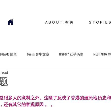
A B O U T . 有 关
S T O R I E 
YDREAMS 随笔
Guests 客串文章
HISTORY 近乎历史
MEDITATION
 read
COMMENTARIES 短评
ENVIRONMENT 生存环境
题
是很多人的意料之外。这除了反映了香港的殖民地历史和
还有其它的客观原因 。 。 