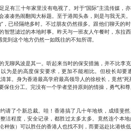
足足有三十年家里没有电视了。对于“国际”主流传媒，
会凑凑热闹翻阅大标题。至于港闻头条，则是与我无关。
治”，已经隔绝多时。不过朋友仍然很多。跟他们聊天的
的智慧滤过的本地时事。昨天与一班友人午餐时，东拉西
，感觉到这个地方仍然一如既往的不知所谓。
的无聊风波是其一。听起来当时的保安措施，并不比李克
自以为是的高度保安要求，更加不能相比。但校长却要遭
式清算。身为香港最高学府最高领导人的徐校长，竟然“死
要保住分工。完没有一个学者坚持原则的情操，勇气和尊
纽约请了个新总裁。哇！香港搞了几十年地铁，成绩斐然
，整洁程度，安全记录，都胜过太多太多。竟然连个本地
论种族）可以胜任的香港人也找不到，而要远赴比港铁低