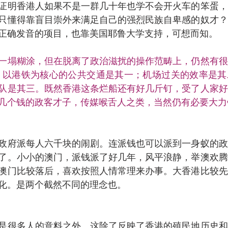
证明香港人如果不是一群几十年也学不会开火车的笨蛋，
只懂得靠盲目崇外来满足自己的强烈民族自卑感的奴才？
正确发音的项目，也靠美国耶鲁大学支持，可想而知。
一塌糊涂，但在脱离了政治滋扰的操作范畴上，仍然有很
：以港铁为核心的公共交通是其一；机场过关的效率是其
队是其三。既然香港这条烂船还有好几斤钉，受了人家好
几个钱的政客才子，传媒喉舌人之类，当然仍有必要大力
政府派每人六千块的闹剧。连派钱也可以派到一身蚁的政
了。小小的澳门，派钱派了好几年，风平浪静，举澳欢腾
澳门比较落后，喜欢按照人情常理来办事。大香港比较先
化。是两个截然不同的理念也。
是很多人的意料之外。这除了反映了香港的殖民地历史和