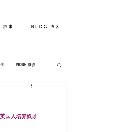
S . 故 事
B L O G . 博 客
 静坐
PHOTOS 摄影
英国人培养奴才