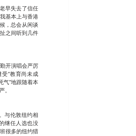
亦老早失去了信任
我基本上与香港
时候，总会从闲谈
扯之间听到几件
勤开演唱会严厉
受“教育尚未成
死气”地跟随着本
严。
。与伦敦纽约相
的继任人选也没
班很多的纽约猎