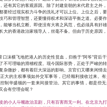
，还有其它的客观原因。除了封建皇朝的末代君主之外，
都要经过现实权力斗争的洗礼才可以上位。上位之后，要
技巧和管理智慧，还要懂得权术和深谙平衡之道。必要作
，能够当机立断。即使没有大将之风范，也必须具有奸雄
长大的香港政治家领导人，丝毫不备。但由于历史原因，
经常口沫横飞地把港人的历史性贫血，归咎于“阿爷”背后
了不可理喻的滑稽程度。现今国际形势，正处于严峻的转
复杂微妙，都有着巨大深远的影响。京官们又哪来闲情去
反正大的主权事项如外交军事等，已经顺利接收过来。有
街控制华盛顿的一套来间接管治。其它的事情，都是些无
又会有空理会呢？
皮的小人斗嘴政治丑剧，只有百害而无一利。在北京九打