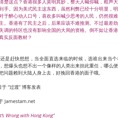
清楚这点？香港很多人莫明其妙，整天人喊你喊，粗声大
到手。因为美式民主这东西，虽然利弊已经十分明显，明
对于醉心动人口号，喜欢多叫喊少思考的人民，仍然很难
主。香港有了民主之后，后果应该不难推测。不过最差劲
失调的特区也没有影响全国的大局的资格。倒不如让香港
真实反面教材？
人还是赶快想想，当全面直选来临的时候，选谁出来当个
，想爆头也想不出一个像样的人类出来担此重任，哪么便
把问题赖到大陆人身上去，好挽回香港的面子哦。
日于 “过渡” 博客发表
Jamestam.net
at’s Wrong with Hong Kong”