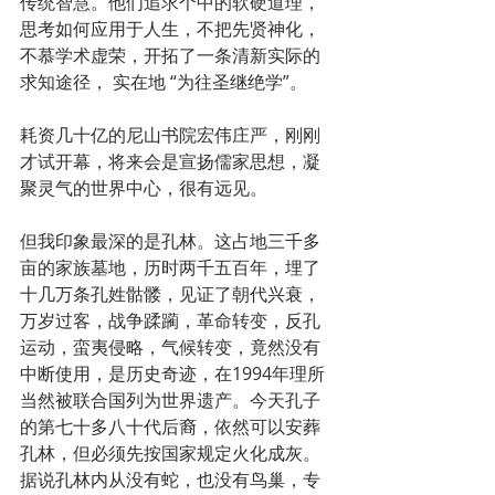
传统智慧。他们追求个中的软硬道理，
思考如何应用于人生，不把先贤神化，
不慕学术虚荣，开拓了一条清新实际的
求知途径， 实在地 “为往圣继绝学”。
耗资几十亿的尼山书院宏伟庄严，刚刚
才试开幕，将来会是宣扬儒家思想，凝
聚灵气的世界中心，很有远见。
但我印象最深的是孔林。这占地三千多
亩的家族墓地，历时两千五百年，埋了
十几万条孔姓骷髅，见证了朝代兴衰，
万岁过客，战争蹂躏，革命转变，反孔
运动，蛮夷侵略，气候转变，竟然没有
中断使用，是历史奇迹，在1994年理所
当然被联合国列为世界遗产。今天孔子
的第七十多八十代后裔，依然可以安葬
孔林，但必须先按国家规定火化成灰。
据说孔林内从没有蛇，也没有鸟巢，专