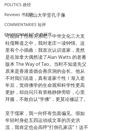
POLITICS 政经
尼山大学堂孔子像
Reviews 书影评
COMMENTARIES 短评
ENVIRONMENT 生存环境
可能由于性格关系吧，中华文化三大支
柱儒释道之中，我对老庄一读钟情。这
里有个小插曲：我首次认识道家，竟然
是在加拿大偶然读了Alan Watts 的老番
版本 The Way of Tao。当时不知道先父
原来是香港道德会善庆洞的会长。他从
不对我们说道，真有道家个性！渐入老
年后，觉得佛学的生命观和科学性更高
更妙，却自问只有资格静静旁听，心里
拜服，不敢自认“学佛”，更莫论修証了。
至于儒家，我一向怀有负面偏见。假如
年轻时身处五四运动或文革的历史洪
流，我肯定也会高呼“打倒孔家店”！这不