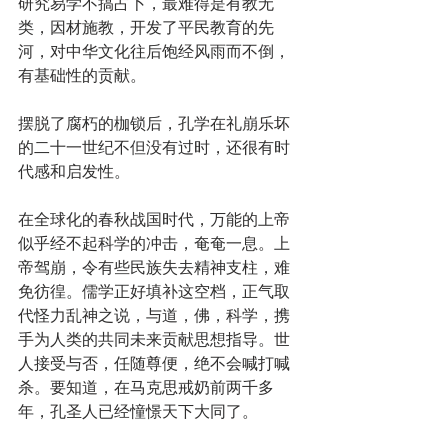
研究易学不搞占卜，最难得是有教无
类，因材施教，开发了平民教育的先
河，对中华文化往后饱经风雨而不倒，
有基础性的贡献。
摆脱了腐朽的枷锁后，孔学在礼崩乐坏
的二十一世纪不但没有过时，还很有时
代感和启发性。
在全球化的春秋战国时代，万能的上帝
似乎经不起科学的冲击，奄奄一息。上
帝驾崩，令有些民族失去精神支柱，难
免彷徨。儒学正好填补这空档，正气取
代怪力乱神之说，与道，佛，科学，携
手为人类的共同未来贡献思想指导。世
人接受与否，任随尊便，绝不会喊打喊
杀。要知道，在马克思戒奶前两千多
年，孔圣人已经憧憬天下大同了。