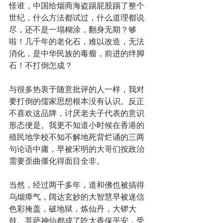
怪谁，中国给烟商海盗踢屁股踢了整个
世纪，什么方法都试过，什么道理都说
尽，还不是一塌糊涂，翻身无期？够
啦！几千年的老化石，难以改造，无法
消化，是中华民族的毒瘤，前进的绊脚
石！不打倒怎成？
与很多热衷于随意批评的人一样，我对
要打倒的儒家思想根本没有认识。反正
不喜欢这品牌，讨厌老夫子代表的意识
形态便是。我更不知道小时候在香港的
殖民地学校不知不解地死背烂诵的三两
句论语中庸，早被宋明的大哥们按政治
需要歪曲僵化得面目全非。
当然，经过两千多年，道和佛也被搞得
乌烟瘴气，阔达玄妙的大智慧早被迷信
色彩掩盖，破地狱，炼仙丹，大锣大
鼓。菩萨神仙都成了吃大香保平安，受