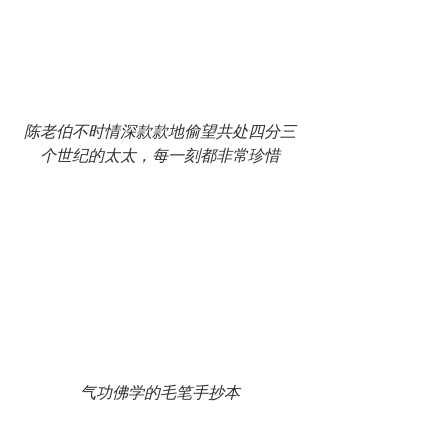
陈老伯不时情深款款地偷望共处四分三
个世纪的太太，每一刻都非常珍惜
气功佛学的毛笔手抄本