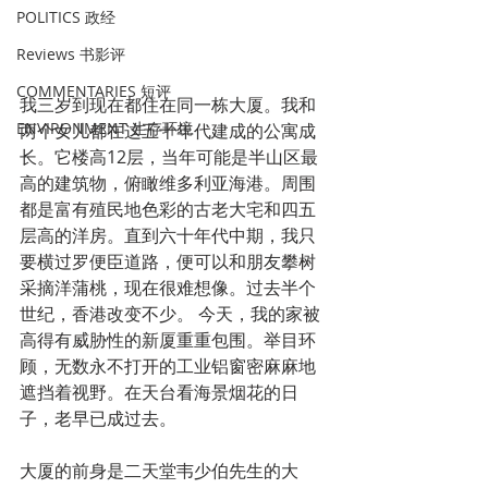
POLITICS 政经
Reviews 书影评
COMMENTARIES 短评
我三岁到现在都住在同一栋大厦。我和
ENVIRONMENT 生存环境
两个女儿都在这五十年代建成的公寓成
长。它楼高12层，当年可能是半山区最
高的建筑物，俯瞰维多利亚海港。周围
都是富有殖民地色彩的古老大宅和四五
层高的洋房。直到六十年代中期，我只
要横过罗便臣道路，便可以和朋友攀树
采摘洋蒲桃，现在很难想像。过去半个
世纪，香港改变不少。 今天，我的家被
高得有威胁性的新厦重重包围。举目环
顾，无数永不打开的工业铝窗密麻麻地
遮挡着视野。在天台看海景烟花的日
子，老早已成过去。
大厦的前身是二天堂韦少伯先生的大