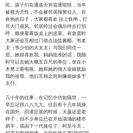
民。孩子们在通道天井追逐喧哇，当年
被视为天性，不会被邻居报警拉人。在
炎热的日子，大家都喜欢 拉上铁闸，打
开大门扇风。邻居经过会偶尔停步打招
呼，顺便看看饭桌上的送菜。有急需时
大家还会互相过门借点油盐酱醋。韦老
太（韦少伯的大太太）与我们同住一
层。她很喜欢我。妈妈批准的话，我随
时可以去她大概五百尺的单位，坐在小
木凳上看电视。她和她的佣人金姐犹如
我的祖母。他们互相之间则像姐妹多于
主仆。
几十年的往事，在记忆中仿如隔世，一
早忘记得八八九九。往后有十几年我身
在国外。回港定居的时候，大厦还是老
样子，但不少单位已在开始汹涌的楼市
易手，或由下一代接住了。时至今天，
邻居在电梯相逢，会急忙低头拨“挨疯”扮