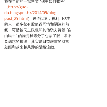
我在早前的一篇博文 “佔中如何收科” 
（
http://guo-
du.blogspot.hk/2014/09/blog-
post_29.html
） 裏也說過，被利用佔中
的人，很多都有股值得同情和關注的怨
氣，可惜被民主政棍和其他勢力舞動 “自
由民主” 的漂亮標籤分了心蒙了眼，看不
見怨忿的根源，其实是日益嚴重的財富
差距和越來越呆滯的階級流動。