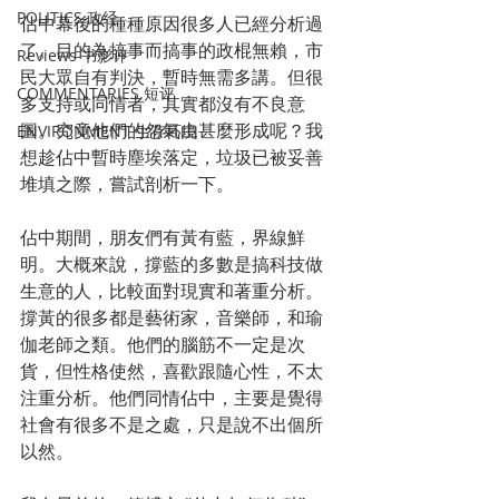
POLITICS 政经
佔中幕後的種種原因很多人已經分析過
了。目的為搞事而搞事的政棍無賴，市
Reviews 书影评
民大眾自有判決，暫時無需多講。但很
COMMENTARIES 短评
多支持或同情者，其實都沒有不良意
圖。究竟他們的怨氣由甚麼形成呢？我
ENVIRONMENT 生存环境
想趁佔中暫時塵埃落定，垃圾已被妥善
堆填之際，嘗試剖析一下。
佔中期間，朋友們有黃有藍，界線鮮
明。大概來說，撐藍的多數是搞科技做
生意的人，比較面對現實和著重分析。
撐黃的很多都是藝術家，音樂師，和瑜
伽老師之類。他們的腦筋不一定是次
貨，但性格使然，喜歡跟隨心性，不太
注重分析。他們同情佔中，主要是覺得
社會有很多不是之處，只是說不出個所
以然。