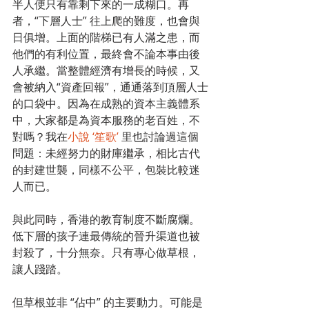
半人便只有靠剩下來的一成糊口。再
者，“下層人士” 往上爬的難度，也會與
日俱增。上面的階梯已有人滿之患，而
他們的有利位置，最終會不論本事由後
人承繼。當整體經濟有增長的時候，又
會被納入“資產回報”，通通落到頂層人士
的口袋中。因為在成熟的資本主義體系
中，大家都是為資本服務的老百姓，不
對嗎？我在
小說 ‘笙歌’ 
里也討論過這個
問題：未經努力的財庫繼承，相比古代
的封建世襲，同樣不公平，包裝比較迷
人而已。
與此同時，香港的教育制度不斷腐爛。
低下層的孩子連最傳統的晉升渠道也被
封殺了，十分無奈。只有專心做草根，
讓人踐踏。
但草根並非 “佔中” 的主要動力。可能是