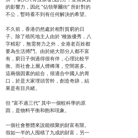
的影響力，因此 “佔領華爾街” 所針對的
不公，暫時看不到有任何解決的希望。
不久前，香港仍然處於相對貧窮的日
子。除了殖民地主人由於 ‘種族優秀，八
字精彩’，無需努力之外，全港老百姓都
要為生活搏鬥。由於絕大部分人都不富
有，窮日子倒過得很有伴，心理比較平
衡。而社會上層人煙稀薄，空間甚多。
這兩個因素的組合，很適合中國人的胃
口，於是大家埋頭苦幹，創造奇跡，結
果是有目共睹。
但 “富不過三代” 其中一個較科學的原
因，是物料平衡和飽和現象。
一個社會整體來說能積聚的財富有限。
假如一半的人囤積了九成的財富，另一