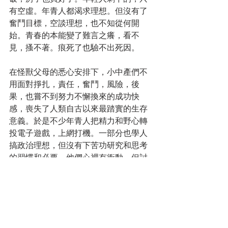
有空虛。年青人都渴求理想。但沒有了
奮鬥目標，空談理想，也不知從何開
始。青春的本能變了難言之癢，看不
見，搔不著。痕死了也驗不出死因。
在怪獸父母的悉心安排下，小中產們不
用面對掙扎，責任，奮鬥，風險，後
果，也嘗不到努力不懈換來的成功快
感，喪失了人類自古以來最踏實的生存
意義。於是不少年青人把精力和野心轉
投電子遊戲，上網打機。一部分也學人
搞政治理想，但沒有下苦功研究和思考
的習慣和必要。他們心裡有衝動，但討
厭使勁。他們蔑視現實，反正現實與他
們的關係不大。由於被老師輕易洗了
腦，他們不經思考判斷，便盲目反共反
華。但對西方制度的利弊，卻不求甚
解，只學了幾句標準口號。他們熱烈崇