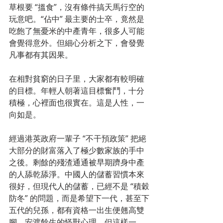
草根要 “搵食”，沒有條件搞天馬行空的
玩意吧。“佔中” 最主要的士卒，竟然是
吃飽了無憂米的中產青年，很多人可能
會覺得意外。但細心分析之下，會發覺
凡事都有其因果。
在相對貧窮的日子里，大家都有較明確
的目標。年輕人朝著這目標奮鬥，十分
積極，心裡面也很實在。這是人性，一
向如是。
經過港英政府一輩子 “不干預政策” 把絕
大部分的財富落入了極少數家族的手中
之後。剩餘的殘渣通通被早期躋身中產
的人舔乾舔淨。中國人的儲蓄習慣本來
很好，但現代人的儲蓄，已經不是 “積穀
防冬” 的問題，而是希望下一代，甚至下
五代的兒孫，都有資格一出生便翹高雙
腳，安渡餘生的怪獸心理。但這樣一