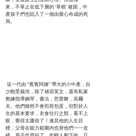
來，不單止在低下層的 ‘草根’ 被困，中
產孩子們也陷入了一個由愛心布成的死
局。
 這一代由 “賓賓阿姨” 帶大的小中產，自
少飽受栽培，除了補習英文，還有私家
教練指導鋼琴，書法，芭蕾舞，高爾
夫。他們雖然不會煎荷包蛋，但對於人
生的基本要求，衣食住行之類，看不上
眼，覺得太庸俗了！連其他的人生目
標，父母在能力範圍內也替他們一一攻
破，房子也買好了。年輕人剩下的，只